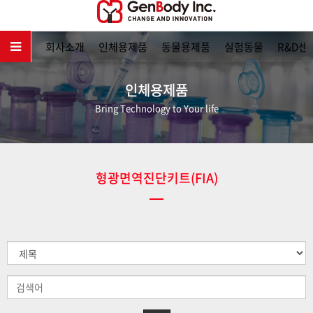
메인
회사소개
인체용제품
동물용제품
실험동물
R&D센
인체용제품
Bring Technology to Your life
형광면역진단키트(FIA)