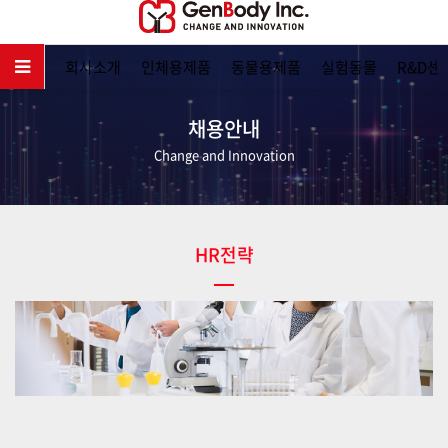
메인
회사소개
인체용제품
동물용제품
실험동물
R&D센
채용안내
Change and Innovation
HR전략