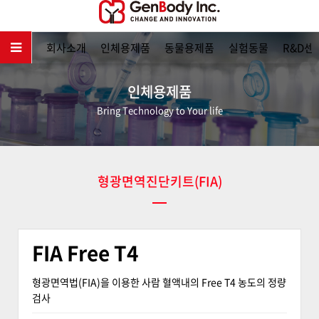
메인
회사소개
인체용제품
동물용제품
실험동물
R&D센
인체용제품
Bring Technology to Your life
형광면역진단키트(FIA)
FIA Free T4
형광면역법(FIA)을 이용한 사람 혈액내의 Free T4 농도의 정량
검사