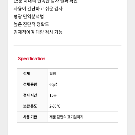
15분 이내의 신속한 검사 결과 확인
사용이 간단하고 쉬운 검사
형광 면역분석법
높은 진단적 정확도
경제적이며 대량 검사 가능
Specification
검체
혈청
검체 용량
60㎕
검사 시간
15분
보관 온도
2-30℃
사용 기한
제품 겉면의 표기일까지