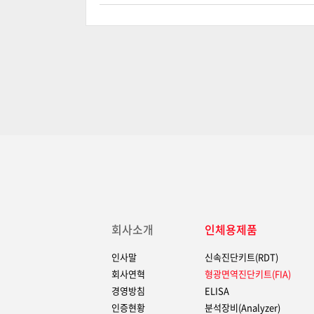
회사소개
인체용제품
인사말
신속진단키트(RDT)
회사연혁
형광면역진단키트(FIA)
경영방침
ELISA
인증현황
분석장비(Analyzer)