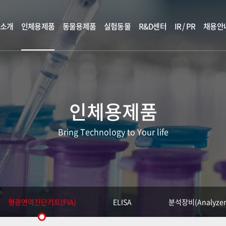
소개
인체용제품
동물용제품
실험동물
R&D센터
IR / PR
채용안
인체용제품
Bring Technology to Your life
형광면역진단키트(FIA)
ELISA
분석장비(Analyzer