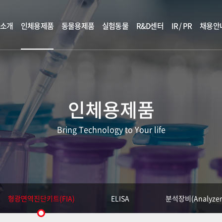
소개
인체용제품
동물용제품
실험동물
R&D센터
IR / PR
채용안
인체용제품
Bring Technology to Your life
형광면역진단키트(FIA)
ELISA
분석장비(Analyzer