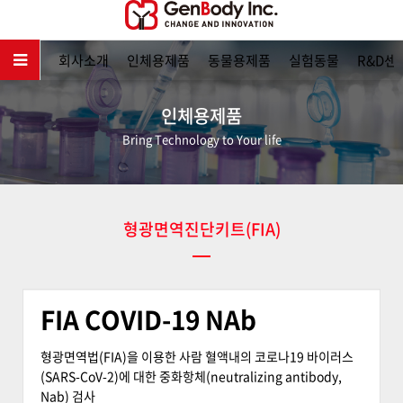
메인
회사소개
인체용제품
동물용제품
실험동물
R&D센
인체용제품
Bring Technology to Your life
형광면역진단키트(FIA)
FIA COVID-19 NAb
형광면역법(FIA)을 이용한 사람 혈액내의 코로나19 바이러스
(SARS-CoV-2)에 대한 중화항체(neutralizing antibody,
Nab) 검사