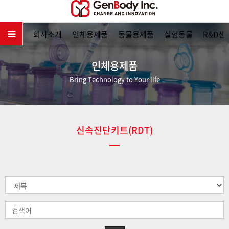
메인
회사소개
인체용제품
동물용제품
실험동물
R&D센
인체용제품
Bring Technology to Your life
신속진단키트(RDT)