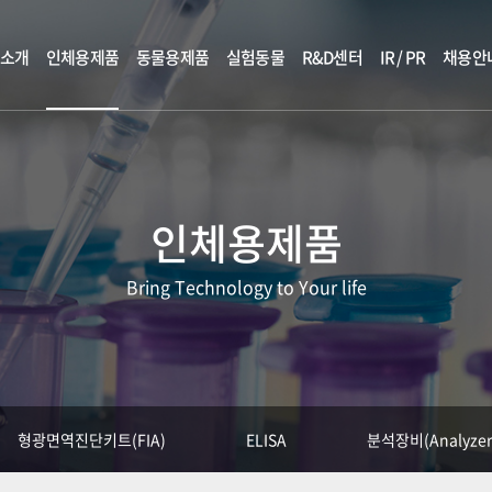
소개
인체용제품
동물용제품
실험동물
R&D센터
IR / PR
채용안
인체용제품
Bring Technology to Your life
형광면역진단키트(FIA)
ELISA
분석장비(Analyzer