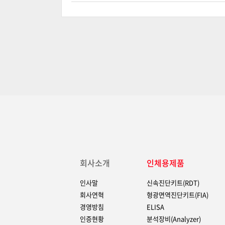
회사소개
인체용제품
인사말
신속진단키트(RDT)
회사연혁
형광면역진단키트(FIA)
경영방침
ELISA
인증현황
분석장비(Analyzer)