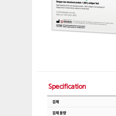
Specification
검체
검체 용량