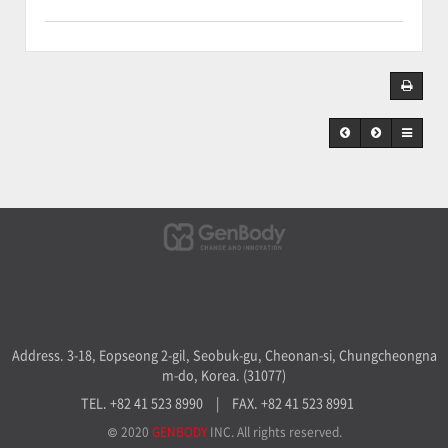
Address. 3-18, Eopseong 2-gil, Seobuk-gu, Cheonan-si, Chungcheongna
m-do, Korea. (31077)
TEL. +82 41 523 8990
|
FAX. +82 41 523 8991
© 2020
GENBODY
INC. All rights reserved.