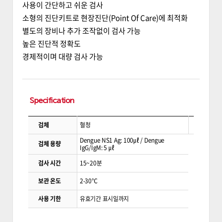
사용이 간단하고 쉬운 검사
소형의 진단키트로 현장진단(Point Of Care)에 최적화
별도의 장비나 추가 조작없이 검사 가능
높은 진단적 정확도
경제적이며 대량 검사 가능
Specification
검체
혈청
Dengue NS1 Ag: 100㎕ / Dengue
검체 용량
IgG/IgM: 5 ㎕
검사 시간
15~20분
보관 온도
2-30℃
사용 기한
유효기간 표시일까지