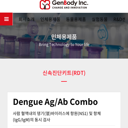
메인
회사소개
인체용제품
동물용제품
실험동물
R&D센
인체용제품
Bring Technology to Your life
신속진단키트(RDT)
Dengue Ag/Ab Combo
사람 혈액내의 뎅기(열)바이러스에 항원(NS1) 및 항체
(IgG/IgM)의 동시 검사