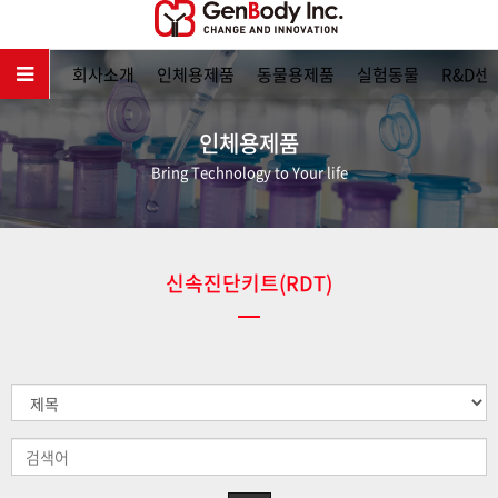
메인
회사소개
인체용제품
동물용제품
실험동물
R&D센
인체용제품
Bring Technology to Your life
신속진단키트(RDT)