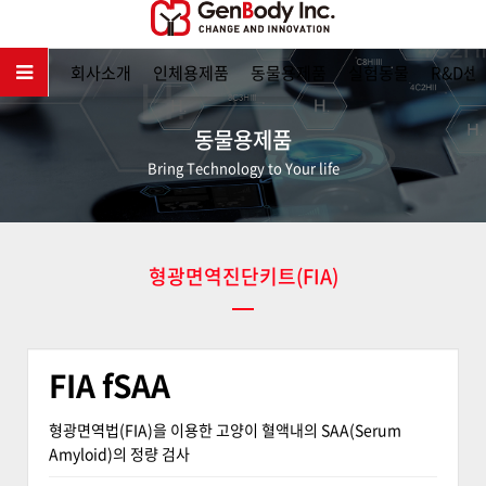
메인
회사소개
인체용제품
동물용제품
실험동물
R&D센
동물용제품
Bring Technology to Your life
형광면역진단키트(FIA)
FIA fSAA
형광면역법(FIA)을 이용한 고양이 혈액내의 SAA(Serum
Amyloid)의 정량 검사