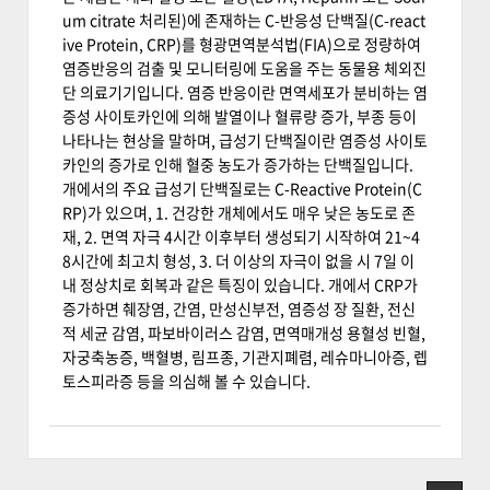
um citrate 처리된)에 존재하는 C-반응성 단백질(C-react
ive Protein, CRP)를 형광면역분석법(FIA)으로 정량하여
염증반응의 검출 및 모니터링에 도움을 주는 동물용 체외진
단 의료기기입니다. 염증 반응이란 면역세포가 분비하는 염
증성 사이토카인에 의해 발열이나 혈류량 증가, 부종 등이
나타나는 현상을 말하며, 급성기 단백질이란 염증성 사이토
카인의 증가로 인해 혈중 농도가 증가하는 단백질입니다.
개에서의 주요 급성기 단백질로는 C-Reactive Protein(C
RP)가 있으며, 1. 건강한 개체에서도 매우 낮은 농도로 존
재, 2. 면역 자극 4시간 이후부터 생성되기 시작하여 21~4
8시간에 최고치 형성, 3. 더 이상의 자극이 없을 시 7일 이
내 정상치로 회복과 같은 특징이 있습니다. 개에서 CRP가
증가하면 췌장염, 간염, 만성신부전, 염증성 장 질환, 전신
적 세균 감염, 파보바이러스 감염, 면역매개성 용혈성 빈혈,
자궁축농증, 백혈병, 림프종, 기관지폐렴, 레슈마니아증, 렙
토스피라증 등을 의심해 볼 수 있습니다.