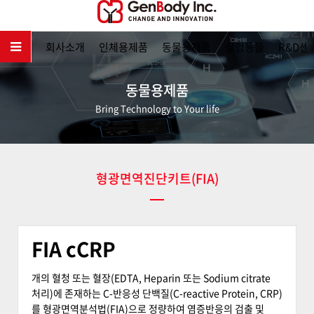
메인
회사소개
인체용제품
동물용제품
실험동물
R&D센
동물용제품
Bring Technology to Your life
형광면역진단키트(FIA)
FIA cCRP
개의 혈청 또는 혈장(EDTA, Heparin 또는 Sodium citrate
처리)에 존재하는 C-반응성 단백질(C-reactive Protein, CRP)
를 형광면역분석법(FIA)으로 정량하여 염증반응의 검출 및