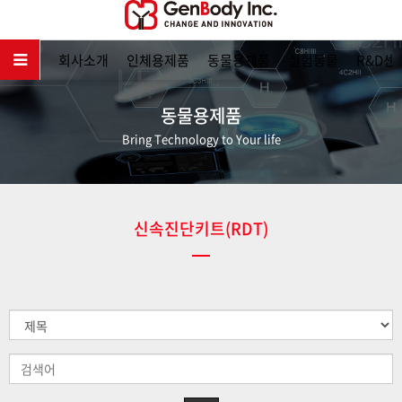
메인
회사소개
인체용제품
동물용제품
실험동물
R&D센
동물용제품
Bring Technology to Your life
신속진단키트(RDT)