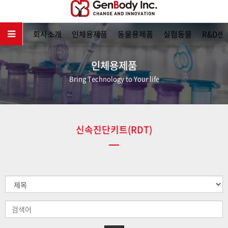
메인
회사소개
인체용제품
동물용제품
실험동물
R&D센
인체용제품
Bring Technology to Your life
신속진단키트(RDT)