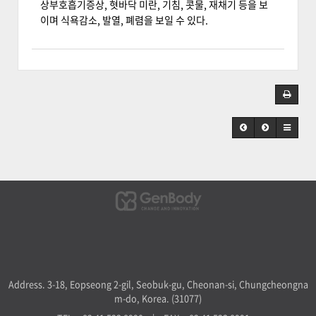
상부호흡기증상, 혓바닥 미란, 기침, 콧물, 재채기 등을 보
이며 식욕감소, 발열, 폐렴을 보일 수 있다.
Address. 3-18, Eopseong 2-gil, Seobuk-gu, Cheonan-si, Chungcheongna
m-do, Korea. (31077)