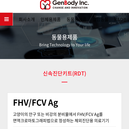
메인
회사소개
인체용제품
동물용제품
실험동물
R&D센
동물용제품
Bring Technology to Your life
신속진단키트(RDT)
FHV/FCV Ag
고양이의 안구 또는 비강의 분비물에서 FHV/FCV Ag를
면역크로마토그래피법으로 정성하는 체외진단용 의료기기