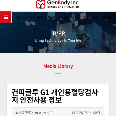
메인
회사소개
인체용제품
동물용제품
실험동물
R&D센
IR/PR
Bring Technology to Your life
Media Library
컨피글루 G1 개인용혈당검사
지 안전사용 정보
최고관리자
0
419
2026.06.14 18:51