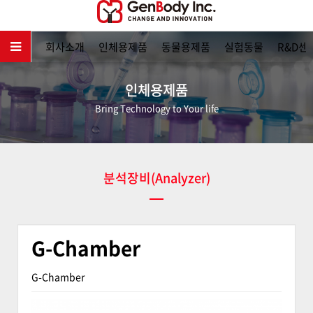
메인
회사소개
인체용제품
동물용제품
실험동물
R&D센
인체용제품
Bring Technology to Your life
분석장비(Analyzer)
G-Chamber
G-Chamber