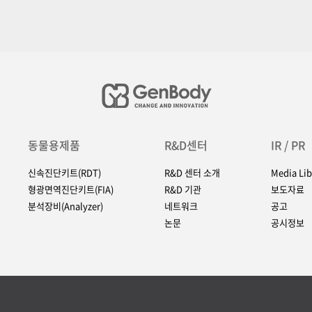
동물용제품
R&D센터
IR / PR
신속진단키트(RDT)
R&D 센터 소개
Media Lib
형광면역진단키트(FIA)
R&D 기관
보도자료
분석장비(Analyzer)
네트워크
공고
논문
공시정보