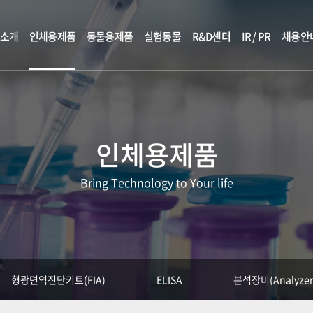
소개
인체용제품
동물용제품
실험동물
R&D센터
IR / PR
채용안
인체용제품
Bring Technology to Your life
형광면역진단키트(FIA)
ELISA
분석장비(Analyzer