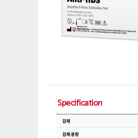
Specification
검체
검체 용량