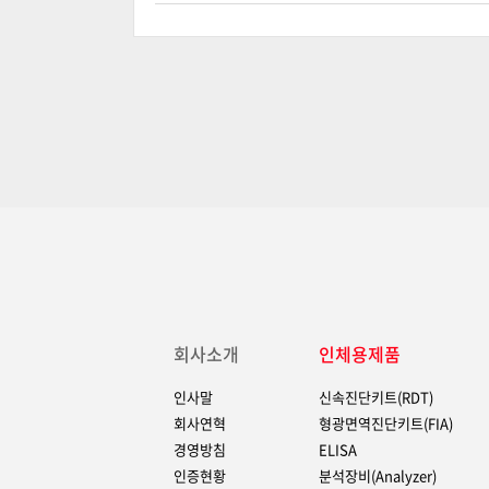
회사소개
인체용제품
인사말
신속진단키트(RDT)
회사연혁
형광면역진단키트(FIA)
경영방침
ELISA
인증현황
분석장비(Analyzer)