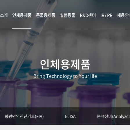
소개
인체용제품
동물용제품
실험동물
R&D센터
IR / PR
채용안
인체용제품
Bring Technology to Your life
형광면역진단키트(FIA)
ELISA
분석장비(Analyzer