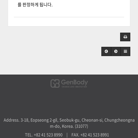
를 판정하게 됩니다.
Address. 3-18, Eopseong 2-gil, Seobuk-gu, Cheonan-si, Chungcheongna
m-do, Korea. (31077)
TEL. +82 41 523 8990
|
FAX. +82 41 523 8991