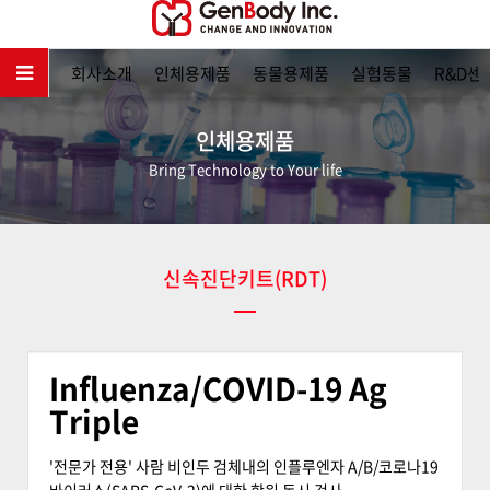
메인
회사소개
인체용제품
동물용제품
실험동물
R&D센
인체용제품
Bring Technology to Your life
신속진단키트(RDT)
Influenza/COVID-19 Ag
Triple
'전문가 전용' 사람 비인두 검체내의 인플루엔자 A/B/코로나19