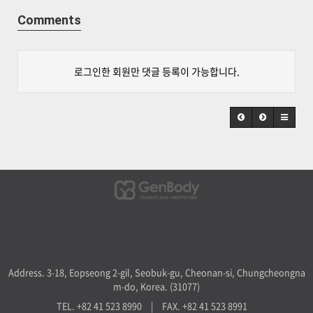
Comments
로그인한 회원만 댓글 등록이 가능합니다.
Address. 3-18, Eopseong 2-gil, Seobuk-gu, Cheonan-si, Chungcheongna
m-do, Korea. (31077)
TEL. +82 41 523 8990
|
FAX. +82 41 523 8991