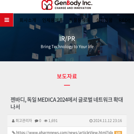
메인
회사소개
인체용제품
동물용제품
실험동물
R&D센
IR/PR
Bring Technology to Your life
보도자료
젠바디, 독일 MEDICA 2024에서 글로벌 네트워크 확대
나서
최고관리자
0
1,691
2024.11.12 23:16
https://www.pharmnews.com/news/articleView.html?idx
639